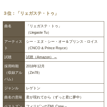
３位：「リェガステ・トゥ」
曲名
「リェガステ・トゥ」
（Llegaste Tu）
アーティス
シー・エヌ・シー・オー＆プリンス・ロイス
ト
（CNCO & Prince Royce）
試聴
試聴（Amazon）→
採用時期
2018年12月
（収録アル
（Zin78）
バム）
ジャンル
レゲトン
曲名の意味
君が現れてから（ずっと君に夢中）
ベストズン
フィリピンのTML Crew→