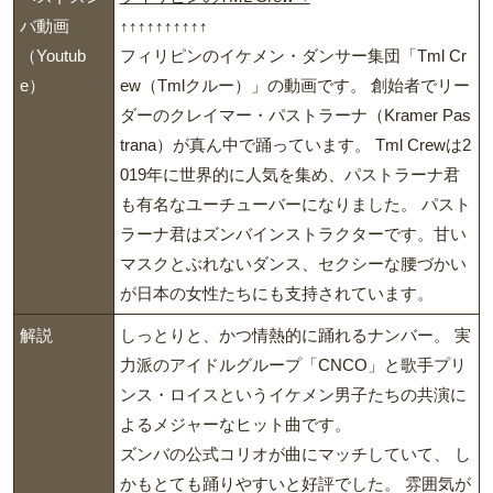
バ動画
↑↑↑↑↑↑↑↑↑↑
（Youtub
フィリピンのイケメン・ダンサー集団「Tml Cr
e）
ew（Tmlクルー）」の動画です。 創始者でリー
ダーのクレイマー・パストラーナ（Kramer Pas
trana）が真ん中で踊っています。 Tml Crewは2
019年に世界的に人気を集め、パストラーナ君
も有名なユーチューバーになりました。 パスト
ラーナ君はズンバインストラクターです。甘い
マスクとぶれないダンス、セクシーな腰づかい
が日本の女性たちにも支持されています。
解説
しっとりと、かつ情熱的に踊れるナンバー。 実
力派のアイドルグループ「CNCO」と歌手プリ
ンス・ロイスというイケメン男子たちの共演に
よるメジャーなヒット曲です。
ズンバの公式コリオが曲にマッチしていて、 し
かもとても踊りやすいと好評でした。 雰囲気が