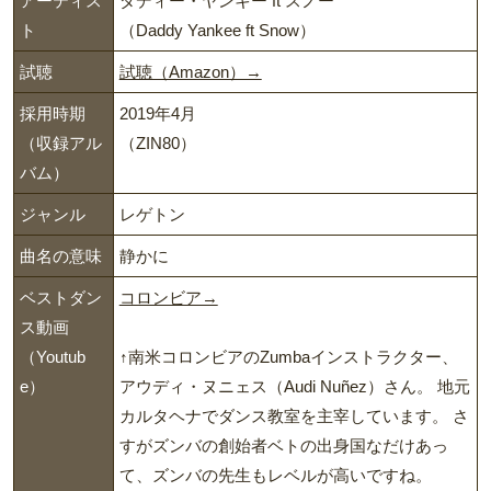
アーティス
ダディー・ヤンキー ft スノー
ト
（Daddy Yankee ft Snow）
試聴
試聴（Amazon）→
採用時期
2019年4月
（収録アル
（ZIN80）
バム）
ジャンル
レゲトン
曲名の意味
静かに
ベストダン
コロンビア→
ス動画
（Youtub
↑南米コロンビアのZumbaインストラクター、
e）
アウディ・ヌニェス（Audi Nuñez）さん。 地元
カルタヘナでダンス教室を主宰しています。 さ
すがズンバの創始者ベトの出身国なだけあっ
て、ズンバの先生もレベルが高いですね。