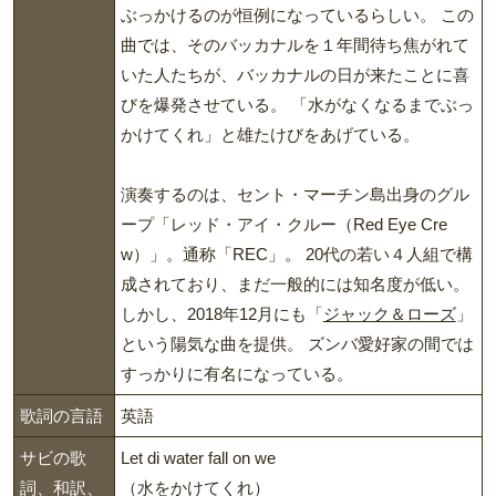
ぶっかけるのが恒例になっているらしい。 この
曲では、そのバッカナルを１年間待ち焦がれて
いた人たちが、バッカナルの日が来たことに喜
びを爆発させている。 「水がなくなるまでぶっ
かけてくれ」と雄たけびをあげている。
演奏するのは、セント・マーチン島出身のグル
ープ「レッド・アイ・クルー（Red Eye Cre
w）」。通称「REC」。 20代の若い４人組で構
成されており、まだ一般的には知名度が低い。
しかし、2018年12月にも「
ジャック＆ローズ
」
という陽気な曲を提供。 ズンバ愛好家の間では
すっかりに有名になっている。
歌詞の言語
英語
サビの歌
Let di water fall on we
詞、和訳、
（水をかけてくれ）