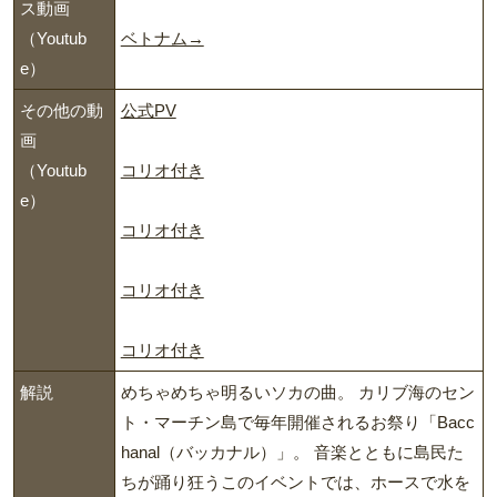
ス動画
（Youtub
ベトナム→
e）
その他の動
公式PV
画
（Youtub
コリオ付き
e）
コリオ付き
コリオ付き
コリオ付き
解説
めちゃめちゃ明るいソカの曲。 カリブ海のセン
ト・マーチン島で毎年開催されるお祭り「Bacc
hanal（バッカナル）」。 音楽とともに島民た
ちが踊り狂うこのイベントでは、ホースで水を