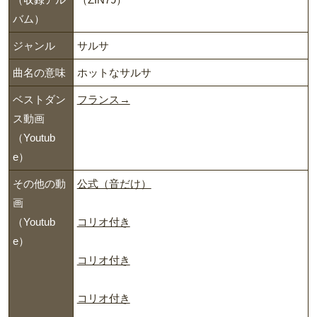
バム）
ジャンル
サルサ
曲名の意味
ホットなサルサ
ベストダン
フランス→
ス動画
（Youtub
e）
その他の動
公式（音だけ）
画
（Youtub
コリオ付き
e）
コリオ付き
コリオ付き