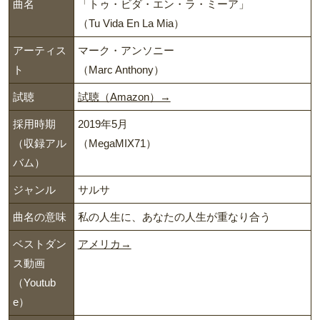
曲名
「トゥ・ビダ・エン・ラ・ミーア」
（Tu Vida En La Mia）
アーティス
マーク・アンソニー
ト
（Marc Anthony）
試聴
試聴（Amazon）→
採用時期
2019年5月
（収録アル
（MegaMIX71）
バム）
ジャンル
サルサ
曲名の意味
私の人生に、あなたの人生が重なり合う
ベストダン
アメリカ→
ス動画
（Youtub
e）