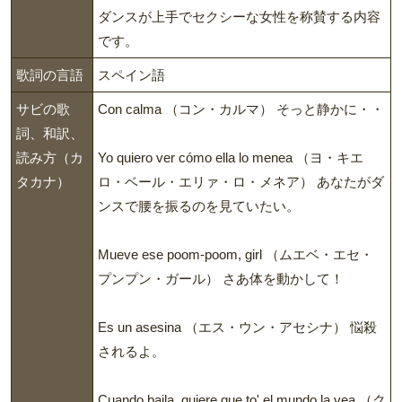
ダンスが上手でセクシーな女性を称賛する内容
です。
歌詞の言語
スペイン語
サビの歌
Con calma （コン・カルマ） そっと静かに・・
詞、和訳、
読み方（カ
Yo quiero ver cómo ella lo menea （ヨ・キエ
タカナ）
ロ・ベール・エリァ・ロ・メネア） あなたがダ
ンスで腰を振るのを見ていたい。
Mueve ese poom-poom, girl （ムエベ・エセ・
プンプン・ガール） さあ体を動かして！
Es un asesina （エス・ウン・アセシナ） 悩殺
されるよ。
Cuando baila, quiere que to' el mundo la vea （ク