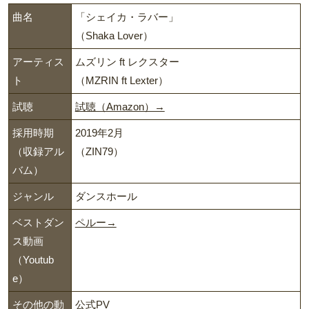
曲名
「シェイカ・ラバー」
（Shaka Lover）
アーティス
ムズリン ft レクスター
ト
（MZRIN ft Lexter）
試聴
試聴（Amazon）→
採用時期
2019年2月
（収録アル
（ZIN79）
バム）
ジャンル
ダンスホール
ベストダン
ペルー→
ス動画
（Youtub
e）
その他の動
公式PV