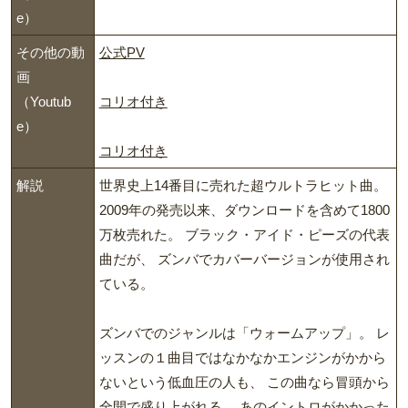
e）
その他の動
公式PV
画
（Youtub
コリオ付き
e）
コリオ付き
解説
世界史上14番目に売れた超ウルトラヒット曲。
2009年の発売以来、ダウンロードを含めて1800
万枚売れた。 ブラック・アイド・ピーズの代表
曲だが、 ズンバでカバーバージョンが使用され
ている。
ズンバでのジャンルは「ウォームアップ」。 レ
ッスンの１曲目ではなかなかエンジンがかから
ないという低血圧の人も、 この曲なら冒頭から
全開で盛り上がれる。 あのイントロがかかった