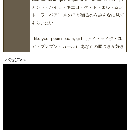
アンド・バイラ・キエロ・ケ・ト・エル・ムン
ド・ラ・ベア） あの子が踊るのをみんなに見て
もらいたい
I like your poom-poom, girl （アイ・ライク・ユ
ア・プンプン・ガール） あなたの腰つきが好き
＜公式PV＞