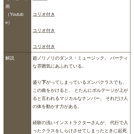
画
（Youtub
コリオ付き
e）
コリオ付き
コリオ付き
解説
超ノリノリのダンス・ミュージック。 パーティ
な雰囲気にあふれている。
盛り
下
がってしまっているズンバクラスでも、
この曲をかけると、 とたんにボルテージが上が
ると言われるマジカルなナンバー。 それだけ人
の体を動かす力がある。
経験の浅いインストラクターさんが、 代行で入
ったクラスをしらけさせてしまったときに起死