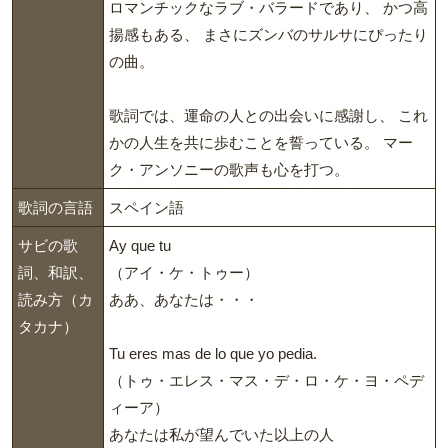
ロマンチックなラブ・バラードであり、 かつ高
揚感もある、 まさにズンバのサルサにぴったり
の曲。
歌詞では、運命の人との出会いに感謝し、 これ
かの人生を共に歩むことを誓っている。 マー
ク・アンソニーの歌声も心を打つ。
歌詞の言語
スペイン語
サビの歌
Ay que tu
詞、和訳、
（アイ・ケ・トゥー）
読み方（カ
ああ、あなたは・・・
タカナ）
Tu eres mas de lo que yo pedia.
（トゥ・エレス・マス・デ・ロ・ケ・ヨ・ペデ
ィーア）
あなたは私が望んでいた以上の人