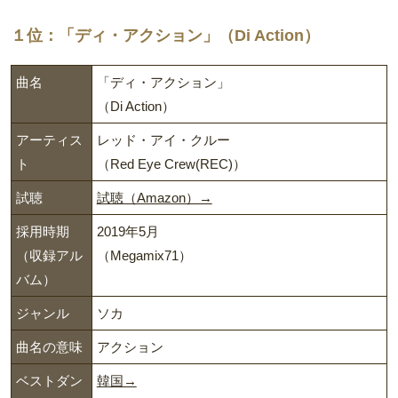
１位：「ディ・アクション」（Di Action）
曲名
「ディ・アクション」
（Di Action）
アーティス
レッド・アイ・クルー
ト
（Red Eye Crew(REC)）
試聴
試聴（Amazon）→
採用時期
2019年5月
（収録アル
（Megamix71）
バム）
ジャンル
ソカ
曲名の意味
アクション
ベストダン
韓国→